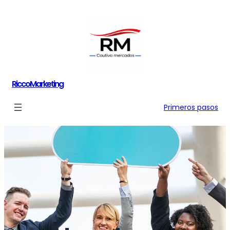
Saltar
al
contenido
RiccoMarketing
Primeros pasos