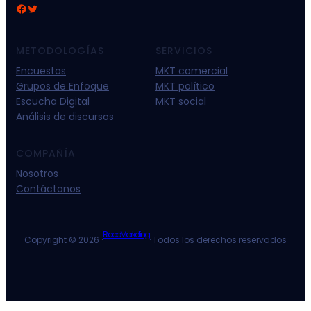
Facebook
Twitter
METODOLOGÍAS
SERVICIOS
Encuestas
MKT comercial
Grupos de Enfoque
MKT político
Escucha Digital
MKT social
Análisis de discursos
COMPAÑÍA
Nosotros
Contáctanos
RiccoMarketing
Copyright © 2026 ·
· Todos los derechos reservados