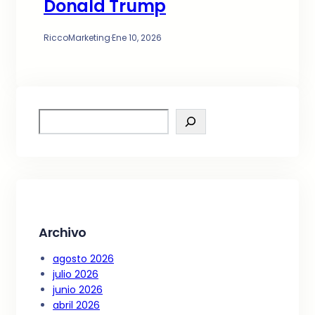
Donald Trump
RiccoMarketing
·
Ene 10, 2026
S
e
a
r
c
h
Archivo
agosto 2026
julio 2026
junio 2026
abril 2026