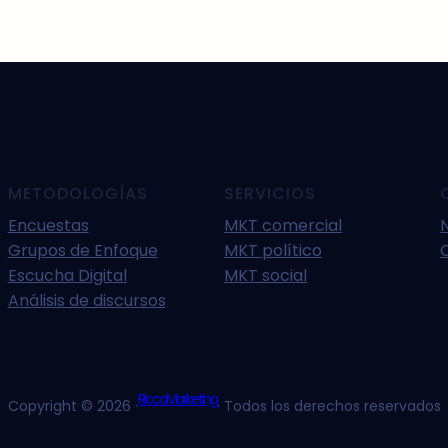
METODOLOGÍAS
SERVICIOS
Encuestas
MKT comercial
Grupos de Enfoque
MKT político
Escucha Digital
MKT social
Análisis de discursos
RiccoMarketing
Copyright © 2026 ·
· Todos los derechos reservados