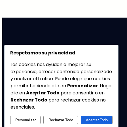
RiccoMarketing
Respetamos su privacidad
Las cookies nos ayudan a mejorar su
Investigamos para ofrecer estrategias eficaces.
experiencia, ofrecer contenido personalizado
Marketing comercial, político y social.
y analizar el tráfico. Puede elegir qué cookies
permitir haciendo clic en
Personalizar
. Haga
Facebook
Twitter
clic en
Aceptar Todo
para consentir o en
Rechazar Todo
para rechazar cookies no
esenciales.
Personalizar
Rechazar Todo
Aceptar Todo