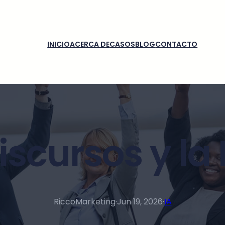
INICIO
ACERCA DE
CASOS
BLOG
CONTACTO
iscursos y la 
RiccoMarketing
·
Jun 19, 2026
·
IA