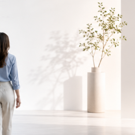
Discursos y la IA
19 de junio de 2026
Encuestas y grupos de enfoque: la base
estratégica de una campaña electoral
eficaz
23 de abril de 2026
El poder del color en mkt
11 de febrero de 2026
Etiquetas
AI
Análisis
Análisis digital
Campañas Electorales
Encuestas
Comunicación
Discurso
Discursos