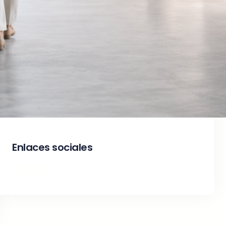
Grupos de Enfoque
IA
Mensaje
recomendación
redes sociales
satisfacción cliente
Trump
Valores
Enlaces sociales
Facebook
Twitter
LinkedIn
Instagram