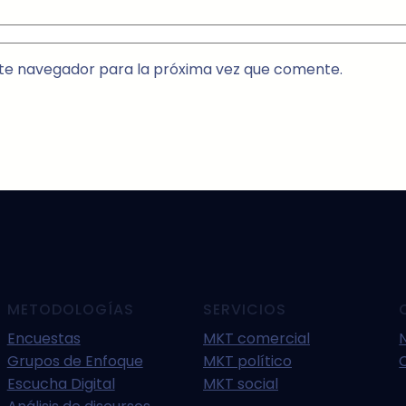
te navegador para la próxima vez que comente.
METODOLOGÍAS
SERVICIOS
Encuestas
MKT comercial
Grupos de Enfoque
MKT político
Escucha Digital
MKT social