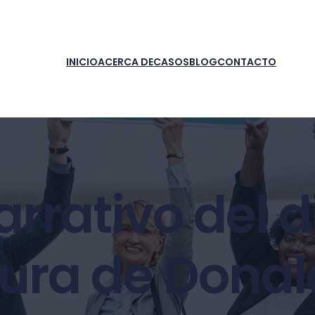
INICIO
ACERCA DE
CASOS
BLOG
CONTACTO
arrativo del 
dura de Dona