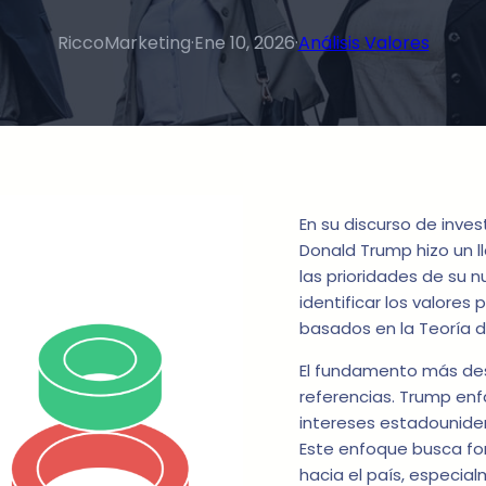
RiccoMarketing
·
Ene 10, 2026
·
Análisis Valores
En su discurso de inves
Donald Trump hizo un l
las prioridades de su 
identificar los valores
basados en la Teoría 
El fundamento más de
referencias. Trump enfa
intereses estadouniden
Este enfoque busca fo
hacia el país, especia