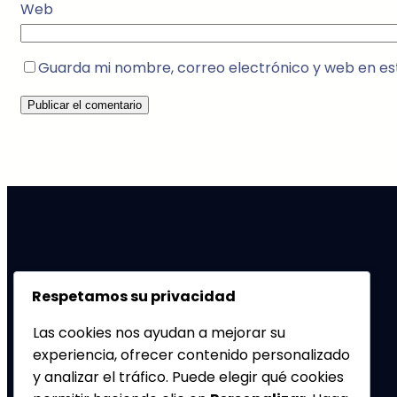
Web
Guarda mi nombre, correo electrónico y web en es
RiccoMarketing
Respetamos su privacidad
Las cookies nos ayudan a mejorar su
Investigamos para ofrecer estrategias eficaces.
experiencia, ofrecer contenido personalizado
Marketing comercial, político y social.
y analizar el tráfico. Puede elegir qué cookies