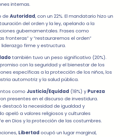
ones internas.
o de
Autoridad
, con un 22%. El mandatario hizo un
tauración del orden y la ley, apelando a la
ituciones gubernamentales. Frases como
s fronteras” y “restauraremos el orden”
 liderazgo firme y estructura.
dado
también tuvo un peso significativo (20%).
omiso con la seguridad y el bienestar de los
nes específicas a la protección de los niños, los
stria automotriz y la salud pública.
mentos como
Justicia/Equidad
(18%) y
Pureza
on presentes en el discurso de investidura.
o destacó la necesidad de igualdad y
o apeló a valores religiosos y culturales
fe en Dios y la protección de las costumbres.
nciones,
Libertad
ocupó un lugar marginal,