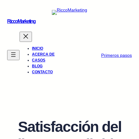
Saltar
al
contenido
RiccoMarketing
INICIO
ACERCA DE
Primeros pasos
CASOS
BLOG
CONTACTO
Satisfacción del