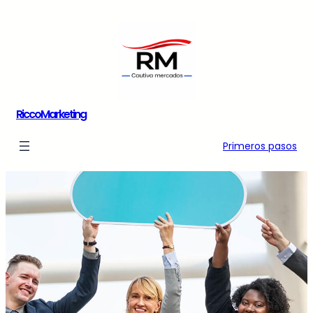
Saltar
al
contenido
RiccoMarketing
Primeros pasos