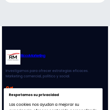
RiccoMarketing
Investigamos para ofrecer estrategias eficaces.
Marketing comercial, político y social.
Facebook
Twitter
Respetamos su privacidad
METODOLOGÍAS
SERVICIOS
Las cookies nos ayudan a mejorar su
Encuestas
MKT comercial