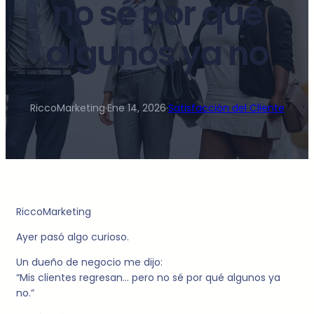
no sé por qué
algunos ya no
RiccoMarketing
·
Ene 14, 2026
·
Satisfacción del Cliente
RiccoMarketing
Ayer pasó algo curioso.
Un dueño de negocio me dijo:
“Mis clientes regresan… pero no sé por qué algunos ya
no.”