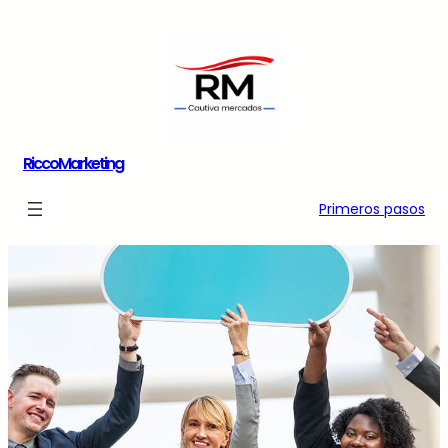
Saltar
al
contenido
RiccoMarketing
Primeros pasos